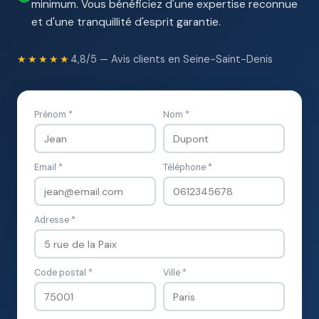
minimum. Vous bénéficiez d'une expertise reconnue
et d'une tranquillité d'esprit garantie.
★★★★★
4,8/5 — Avis clients en Seine-Saint-Denis
Prénom *
Nom *
Email *
Téléphone *
Adresse *
Code postal *
Ville *