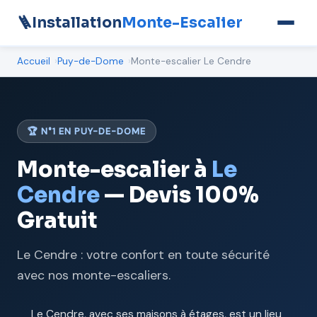
🪜
Installation
Monte-Escalier
Accueil
Puy-de-Dome
Monte-escalier Le Cendre
🏆 N°1 EN PUY-DE-DOME
Monte-escalier à
Le
Cendre
— Devis 100%
Gratuit
Le Cendre : votre confort en toute sécurité
avec nos monte-escaliers.
Le Cendre, avec ses maisons à étages, est un lieu