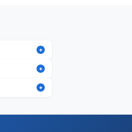
+
+
+