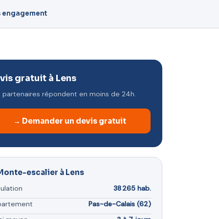
s engagement
vis gratuit à Lens
 partenaires répondent en moins de 24h.
→ Demander un devis gratuit
Monte-escalier à Lens
ulation
38 265 hab.
partement
Pas-de-Calais (62)