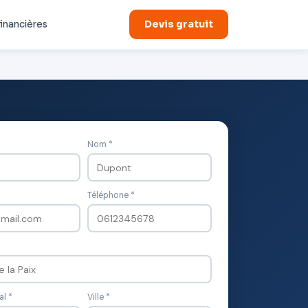
financières
Devis gratuit
Nom *
Téléphone *
l *
Ville *