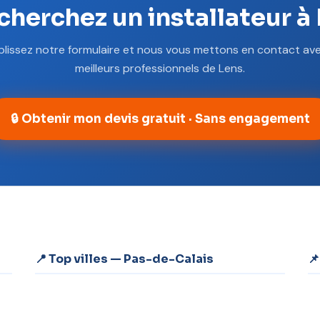
cherchez un installateur à 
lissez notre formulaire et nous vous mettons en contact ave
meilleurs professionnels de Lens.
🔒 Obtenir mon devis gratuit · Sans engagement
📍 Top villes — Pas-de-Calais
📌