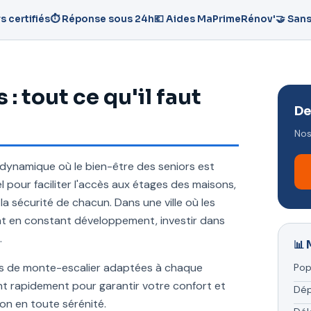
s certifiés
⏱️ Réponse sous 24h
💶 Aides MaPrimeRénov'
🤝 San
: tout ce qu'il faut
De
Nos
e dynamique où le bien-être des seniors est
l pour faciliter l'accès aux étages des maisons,
a sécurité de chacun. Dans une ville où les
nt en constant développement, investir dans
.
📊 
ns de monte-escalier adaptées à chaque
Pop
nent rapidement pour garantir votre confort et
Dé
ion en toute sérénité.