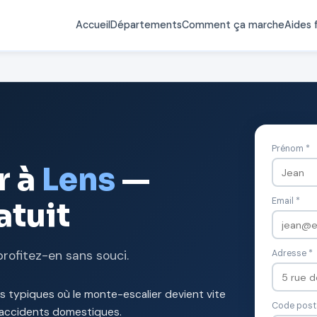
Accueil
Départements
Comment ça marche
Aides 
Prénom *
r à
Lens
—
Email *
atuit
profitez-en sans souci.
Adresse *
s typiques où le monte-escalier devient vite
Code posta
s accidents domestiques.